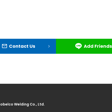
Contact Us
Add Friends
Kobelco Welding Co., Ltd.