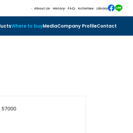
About Us
History
FAQ
Activities
Library
ducts
Where to buy
Media
Company Profile
Contact
าย 57000